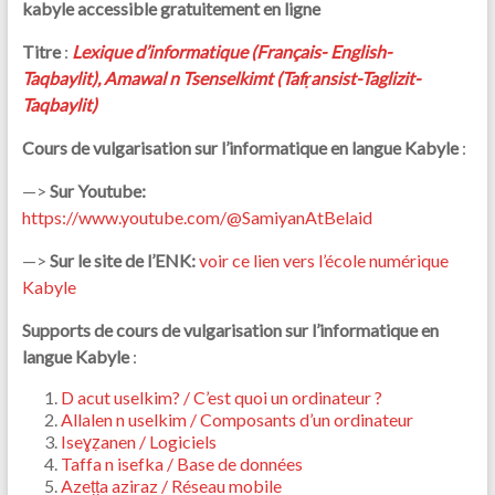
kabyle accessible gratuitement en ligne
Titre
:
Lexique d’informatique (Français- English-
Taqbaylit), Amawal n Tsenselkimt (Tafṛansist-Taglizit-
Taqbaylit)
Cours de vulgarisation sur l’informatique en langue Kabyle
:
—>
Sur Youtube:
https://www.youtube.com/@SamiyanAtBelaid
—>
Sur le site de l’ENK:
voir ce lien vers l’école numérique
Kabyle
Supports de cours de vulgarisation sur l’informatique en
langue Kabyle
:
D acut uselkim? / C’est quoi un ordinateur ?
Allalen n uselkim / Composants d’un ordinateur
Iseɣẓanen / Logiciels
Taffa n isefka / Base de données
Azeṭṭa aziraz / Réseau mobile