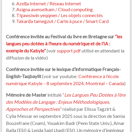
Azeṭṭa Internet / Réseau Internet
Asigna asenselkam / Cloud computing
Tiɣawsiwin yeqqnen / Les objets connectés
Takarḍa tamegzut / Carte à puce / Smart Card
Conférence invitée au Festival du livre en Bretagne sur
“les
langues peu dotées à l’heure du numérique et de l’IA :
exemple du Kabyle”
(voir
support pdf
utilisé en attendant la
diffusion de la vidéo)
Conférence invitée sur le lexique d’informatique Français-
English-Taqbaylit
(voir sur youtube:
Conférence à l’école
numérique Kabyle – 8 septembre 2024, Montréal – Canada
)
Mémoire de Master
intitulé
“
Les Langues Peu Dotées à l’ère
des Modèles de Langage : Enjeux Méthodologiques,
Approches et Perspectives
”
réalisé par Elissa Tagzirt &
Cylia Messar en septembre 2025 sous la direction de Samia
Bouzefrane (Cnam), Youakim Badr (Penn State Univ.), Amar
Balla (ESI) & Lynda Said Lhadj (ESI). Un mémoire d’ingénieur